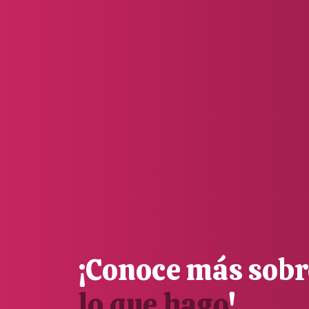
¡Conoce más sobr
lo que hago
!